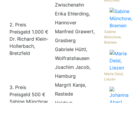
Bretzfeld
Zwischenahn
Erika Ehlerding,
Hannover
2. Preis
Manfred Grawert,
Preisgeld 1.000 €
Sabine
Münchow,
Dr. Richard Klein-
Grasberg
Bremen
Hollerbach,
Gabriele Hüttl,
Bretzfeld
Wolfratshausen
Joachim Jacob,
Maria Deisl,
Hamburg
Liezen
Margrit Kanje,
3. Preis
Rastede
Preisgeld 500 €
Sabine Münchow,
Heidrun
Bremen
MalComes,
Johanna
Karlsruhe
Abert, Apen
Magdalena