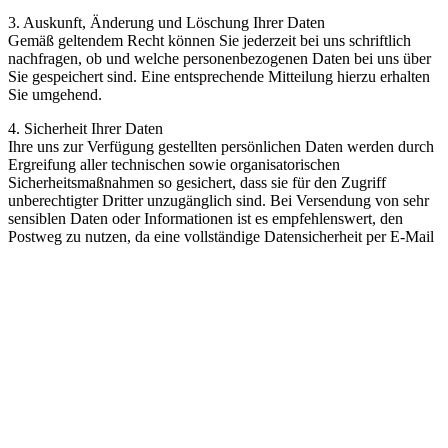
3. Auskunft, Änderung und Löschung Ihrer Daten
Gemäß geltendem Recht können Sie jederzeit bei uns schriftlich
nachfragen, ob und welche personenbezogenen Daten bei uns über
Sie gespeichert sind. Eine entsprechende Mitteilung hierzu erhalten
Sie umgehend.
4. Sicherheit Ihrer Daten
Ihre uns zur Verfügung gestellten persönlichen Daten werden durch
Ergreifung aller technischen sowie organisatorischen
Sicherheitsmaßnahmen so gesichert, dass sie für den Zugriff
unberechtigter Dritter unzugänglich sind. Bei Versendung von sehr
sensiblen Daten oder Informationen ist es empfehlenswert, den
Postweg zu nutzen, da eine vollständige Datensicherheit per E-Mail
nicht gewährleistet werden kann.
5. Änderungen dieser Datenschutzbestimmungen
Wir werden diese Richtlinien zum Schutz Ihrer persönlichen Daten
von Zeit zu Zeit aktualisieren. Sie sollten sich diese Richtlinien
gelegentlich ansehen, um auf dem Laufenden darüber zu bleiben,
wie wir Ihre Daten schützen und die Inhalte unserer Website stetig
verbessern. Sollten wir wesentliche Änderungen bei der Sammlung,
der Nutzung und/oder der Weitergabe der uns von Ihnen zur
Verfügung gestellten personenbezogenen Daten vornehmen, werden
wir Sie durch einen eindeutigen und gut sichtbaren Hinweis auf der