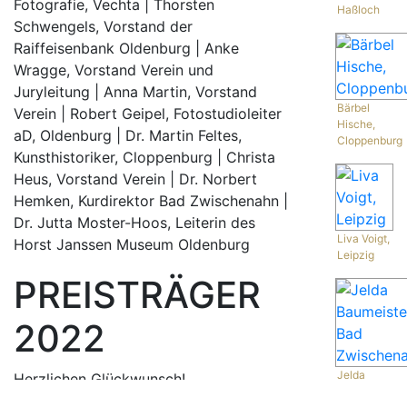
Fotografie, Vechta | Thorsten
Haßloch
Schwengels, Vorstand der
Raiffeisenbank Oldenburg | Anke
Wragge, Vorstand Verein und
Juryleitung | Anna Martin, Vorstand
Bärbel
Verein | Robert Geipel, Fotostudioleiter
Hische,
aD, Oldenburg | Dr. Martin Feltes,
Cloppenburg
Kunsthistoriker, Cloppenburg | Christa
Heus, Vorstand Verein | Dr. Norbert
Hemken, Kurdirektor Bad Zwischenahn |
Dr. Jutta Moster-Hoos, Leiterin des
Liva Voigt,
Horst Janssen Museum Oldenburg
Leipzig
PREISTRÄGER
2022
Jelda
Herzlichen Glückwunsch!
Baumeister,